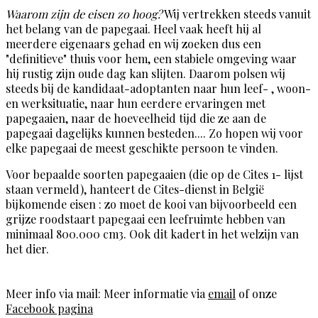
Waarom zijn de eisen zo hoog?
Wij vertrekken steeds vanuit
het belang van de papegaai. Heel vaak heeft hij al
meerdere eigenaars gehad en wij zoeken dus een
"definitieve" thuis voor hem, een stabiele omgeving waar
hij rustig zijn oude dag kan slijten. Daarom polsen wij
steeds bij de kandidaat-adoptanten naar hun leef- , woon-
en werksituatie, naar hun eerdere ervaringen met
papegaaien, naar de hoeveelheid tijd die ze aan de
papegaai dagelijks kunnen besteden.... Zo hopen wij voor
elke papegaai de meest geschikte persoon te vinden.
Voor bepaalde soorten papegaaien (die op de Cites 1- lijst
staan vermeld), hanteert de Cites-dienst in België
bijkomende eisen : zo moet de kooi van bijvoorbeeld een
grijze roodstaart papegaai een leefruimte hebben van
minimaal 800.000 cm3. Ook dit kadert in het welzijn van
het dier.
Meer info via mail: Meer informatie via
email
of onze
Facebook pagina